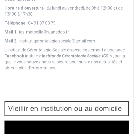
Horaire d’ouverture
: du lundi au vendredi, de 9h à 12h30 et de
13h30 à 17h30
Téléphone
: 04 91 37 03 79
Mail
1
: igs-marseille@wanadoo.fr
Mail 2 :
institut.gerontologie.sociale@gmail.com
L’Institut de Gérontologie Sociale dispose également d’une page
Facebook
intitulé «
Institut de Gérontologie Sociale-IGS
» , sur la
quelle vous pouvez nous rejoindre pour suivre nos actualités et
obtenir plus d’informations.
Vieillir en institution ou au domicile
Lecteur
vidéo