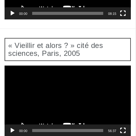
00:00
08:15
« Vieillir et alors ? » cité des
sciences, Paris, 2005
Lecteur
vidéo
00:00
56:37