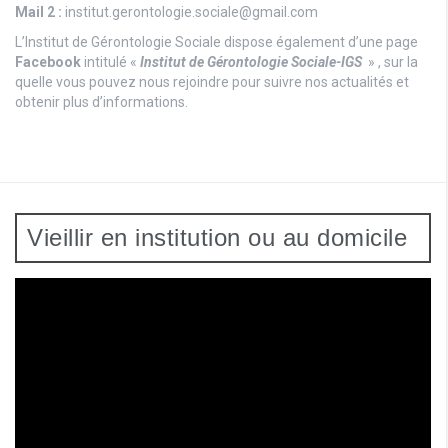
Mail 2 :
institut.gerontologie.sociale@gmail.com
L’Institut de Gérontologie Sociale dispose également d’une page
Facebook
intitulé «
Institut de Gérontologie Sociale-IGS
» , sur la
quelle vous pouvez nous rejoindre pour suivre nos actualités et
obtenir plus d’informations.
Vieillir en institution ou au domicile
Lecteur
vidéo