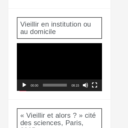
Vieillir en institution ou
au domicile
Lecteur
vidéo
00:00
08:15
« Vieillir et alors ? » cité
des sciences, Paris,