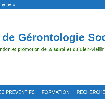
e même »
taire en Gérontologie Sociale
s Agées de Demain
 aux portes de la souffrance »
t de Gérontologie So
tion et promotion de la santé et du Bien-Vieilli
ES PRÉVENTIFS
FORMATION
RECHERCH