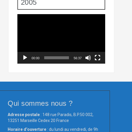
2005
Lecteur
vidéo
00:00
56:37
Qui sommes nous ?
Adresse postale
: 148 rue Paradis, B.P.50 002,
13251 Marseille Cedex 20 France
Horaire d’ouverture
: du lundi au vendredi, de 9h