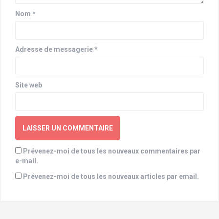
t
Nom
*
i
c
Adresse de messagerie
*
l
e
Site web
Prévenez-moi de tous les nouveaux commentaires par
e-mail.
Prévenez-moi de tous les nouveaux articles par email.