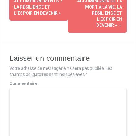
a
ACCOMPAGNEMENTS ?
ACCOMPAGNER DE LA
LA RÉSILIENCE ET
MORT À LA VIE. LA
v
L’ESPOIR EN DEVENIR »
RÉSILIENCE ET
L’ESPOIR EN
i
DEVENIR »
→
g
a
t
Laisser un commentaire
i
Votre adresse de messagerie ne sera pas publiée.
Les
o
champs obligatoires sont indiqués avec
*
Commentaire
n
d
'
a
r