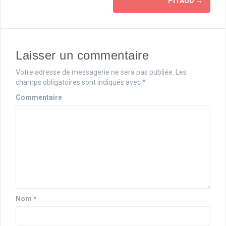
v
PITAUD
→
i
g
a
Laisser un commentaire
t
Votre adresse de messagerie ne sera pas publiée.
Les
champs obligatoires sont indiqués avec
*
i
Commentaire
o
n
d
'
a
r
Nom
*
t