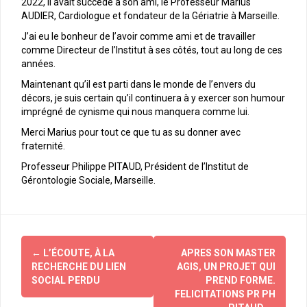
2022, il avait succédé à son ami, le Professeur Marius
AUDIER, Cardiologue et fondateur de la Gériatrie à Marseille.
J’ai eu le bonheur de l’avoir comme ami et de travailler
comme Directeur de l’Institut à ses côtés, tout au long de ces
années.
Maintenant qu’il est parti dans le monde de l’envers du
décors, je suis certain qu’il continuera à y exercer son humour
imprégné de cynisme qui nous manquera comme lui.
Merci Marius pour tout ce que tu as su donner avec
fraternité.
Professeur Philippe PITAUD, Président de l’Institut de
Gérontologie Sociale, Marseille.
←
L’ÉCOUTE, À LA
APRES SON MASTER
N
RECHERCHE DU LIEN
AGIS, UN PROJET QUI
a
SOCIAL PERDU
PREND FORME.
FELICITATIONS PR PH