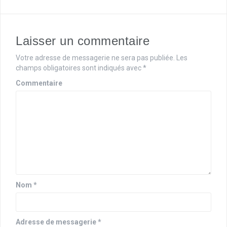
g
a
Laisser un commentaire
t
Votre adresse de messagerie ne sera pas publiée.
Les
i
champs obligatoires sont indiqués avec
*
o
Commentaire
n
d
'
a
r
Nom
*
t
i
Adresse de messagerie
*